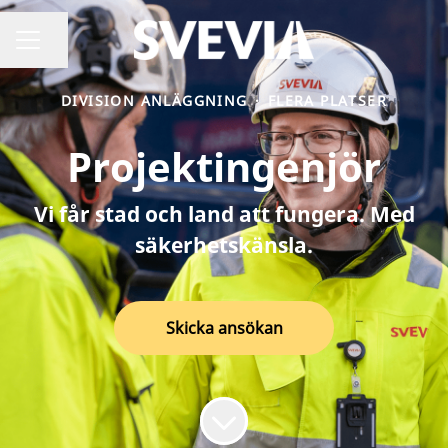
Dela sidan
Karriärmeny
DIVISION ANLÄGGNING
·
FLERA PLATSER
Projektingenjör
Vi får stad och land att fungera. Med
säkerhetskänsla.
Skicka ansökan