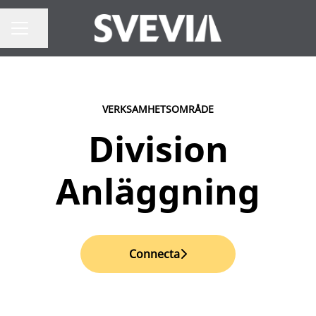
Dela sidan
Karriärmeny
VERKSAMHETSOMRÅDE
Division
Anläggning
Connecta