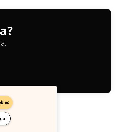
ia?
a.
okies
ngar