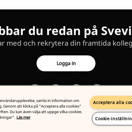
bbar du redan på Svev
ar med och rekrytera din framtida kolleg
Logga in
n användarupplevelse, samla in information om
Acceptera alla co
. Genom att klicka på "Acceptera alla cookies"
syften. Du kan även välja att uppge vilka cookies
lningar".
Läs mer
Cookie-inställni
Karriärsida
från Teamtailor