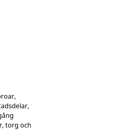
broar,
tadsdelar,
igång
r, torg och