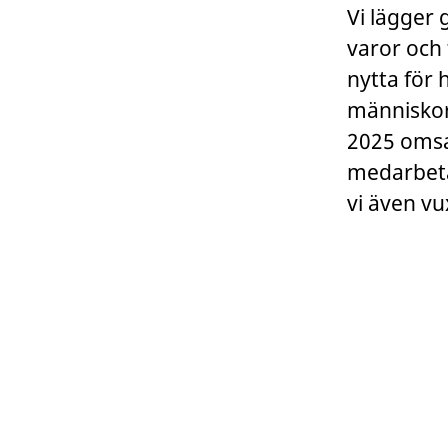
Vi lägger 
varor och 
nytta för 
människor
2025 omsa
medarbetar
vi även vu