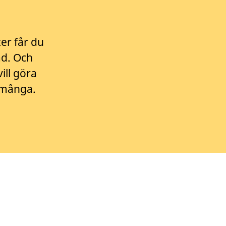
er får du
ad. Och
ill göra
r många.