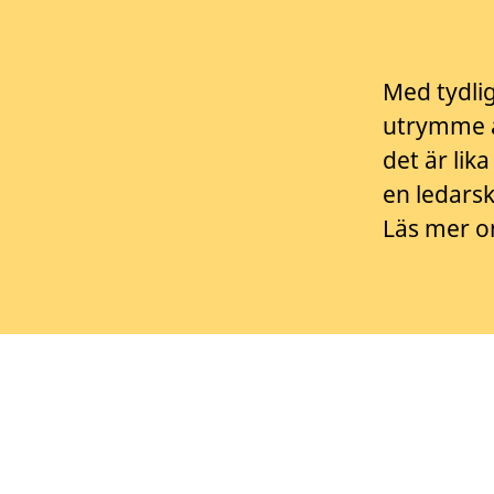
Med tydli
utrymme a
det är lik
en ledarsk
Läs mer o
Praktik