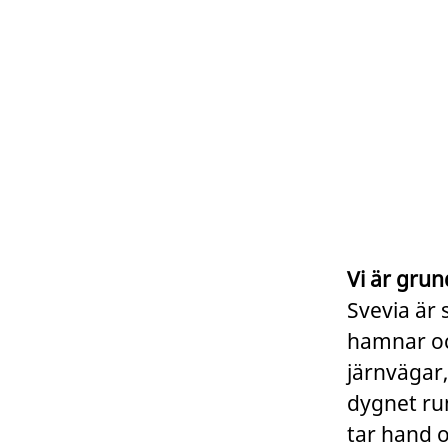
Vi är grun
Svevia är 
hamnar och
järnvägar,
dygnet run
tar hand 