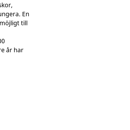
skor,
fungera. En
öjligt till
00
re år har