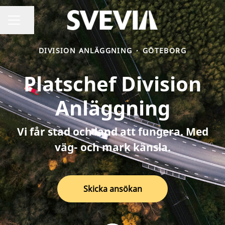
Dela sidan
Karriärmeny
DIVISION ANLÄGGNING
·
GÖTEBORG
Platschef Division
Anläggning
Vi får stad och land att fungera. Med
väg- och mark känsla.
Skicka ansökan