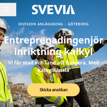
Dela sidan
Karriärmeny
DIVISION ANLÄGGNING
·
GÖTEBORG
Entreprenadingenjör
inriktning kalkyl
Vi får stad och land att fungera. Med
kalkylkänsla
Skicka ansökan