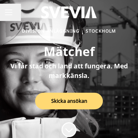
Dela sidan
Karriärmeny
DIVISION ANLÄGGNING
·
STOCKHOLM
Mätchef
Vi får stad och land att fungera. Med
markkänsla.
Skicka ansökan