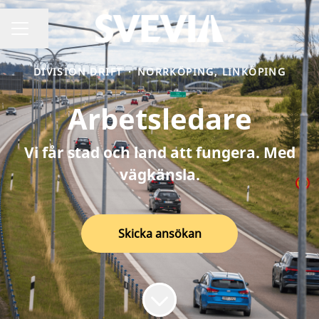
Dela sidan
Karriärmeny
DIVISION DRIFT
·
NORRKÖPING, LINKÖPING
Arbetsledare
Vi får stad och land att fungera. Med
vägkänsla.
Skicka ansökan