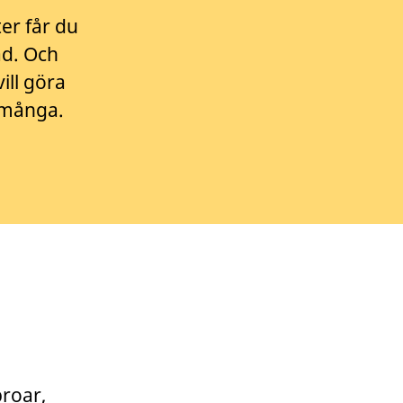
er får du
ad. Och
ill göra
r många.
broar,