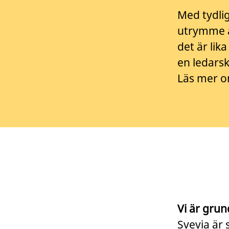
Med tydli
utrymme a
det är lik
en ledarsk
Läs mer o
Vi är grun
Svevia är 