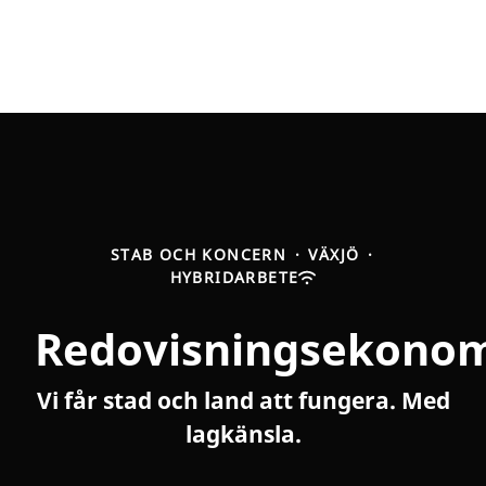
STAB OCH KONCERN
·
VÄXJÖ
·
HYBRIDARBETE
Redovisningsekono
Vi får stad och land att fungera. Med
lagkänsla.