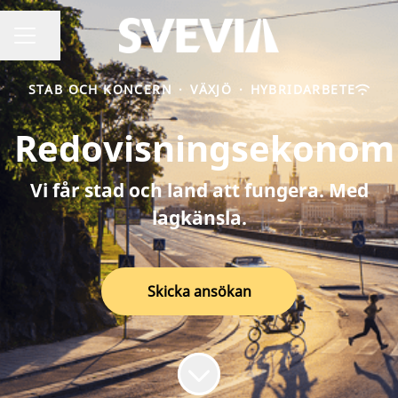
Dela sidan
Karriärmeny
STAB OCH KONCERN
·
VÄXJÖ
·
HYBRIDARBETE
Redovisningsekonom
Vi får stad och land att fungera. Med
lagkänsla.
Skicka ansökan