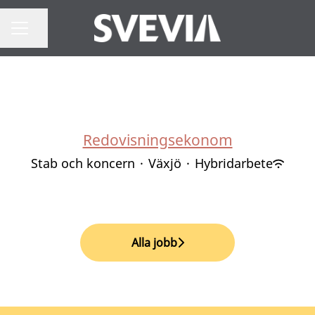
Dela sidan
Karriärmeny
Redovisningsekonom
Stab och koncern
·
Växjö
·
Hybridarbete
Alla jobb