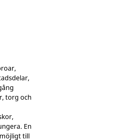
broar,
tadsdelar,
igång
r, torg och
skor,
fungera. En
öjligt till