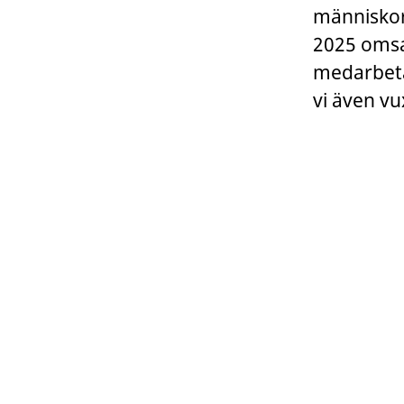
människor
2025 omsa
medarbetar
vi även vu