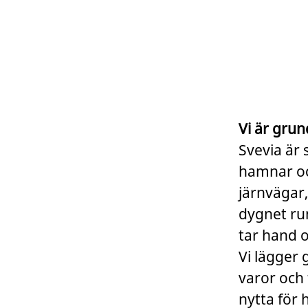
Vi är grun
Svevia är 
hamnar och
järnvägar,
dygnet run
tar hand 
Vi lägger 
varor och 
nytta för 