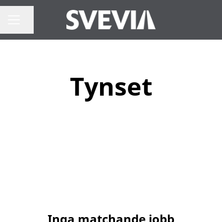
Dela sidan
Karriärmeny
Tynset
Inga matchande jobb