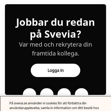
Jobbar du redan
på Svevia?
Var med och rekrytera din
framtida kollega.
Logga in
På svevia.se använder vi cookies för att förbättra din
användarupplevelse, samla in information om ditt besök hos