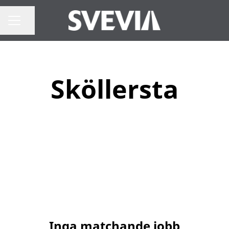
Dela sidan
Karriärmeny
Sköllersta
Inga matchande jobb