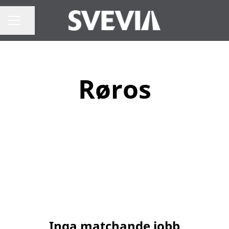
Dela sidan
Karriärmeny
Røros
Inga matchande jobb