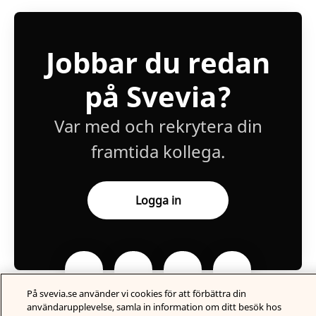
Jobbar du redan
på Svevia?
Var med och rekrytera din
framtida kollega.
Logga in
På svevia.se använder vi cookies för att förbättra din
användarupplevelse, samla in information om ditt besök hos