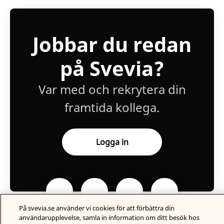
Jobbar du redan
på Svevia?
Var med och rekrytera din
framtida kollega.
Logga in
På svevia.se använder vi cookies för att förbättra din
användarupplevelse, samla in information om ditt besök hos