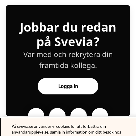
Jobbar du redan
på Svevia?
Var med och rekrytera din
framtida kollega.
Logga in
På svevia.se använder vi cookies för att förbättra din
användarupplevelse, samla in information om ditt besök hos