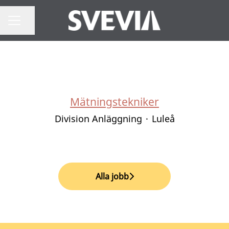
Dela sidan
Karriärmeny
Mätningstekniker
Division Anläggning
·
Luleå
Alla jobb