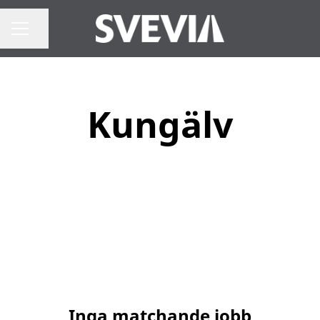
Dela sidan
Karriärmeny
Kungälv
Inga matchande jobb