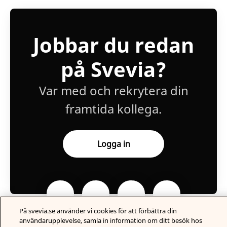
Jobbar du redan
på Svevia?
Var med och rekrytera din
framtida kollega.
Logga in
På svevia.se använder vi cookies för att förbättra din
användarupplevelse, samla in information om ditt besök hos