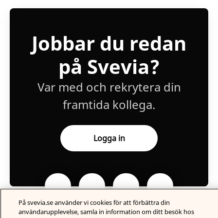
Jobbar du redan
på Svevia?
Var med och rekrytera din
framtida kollega.
Logga in
På svevia.se använder vi cookies för att förbättra din
användarupplevelse, samla in information om ditt besök hos