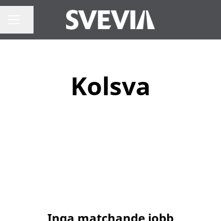
Dela sidan
Karriärmeny
Kolsva
Inga matchande jobb