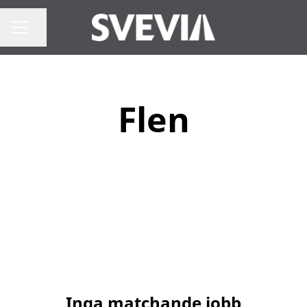
Dela sidan
Karriärmeny
Flen
Inga matchande jobb