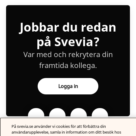
Jobbar du redan
på Svevia?
Var med och rekrytera din
framtida kollega.
Logga in
På svevia.se använder vi cookies för att förbättra din
användarupplevelse, samla in information om ditt besök hos