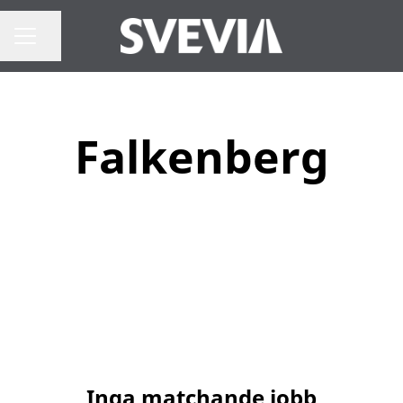
Dela sidan
Karriärmeny
Falkenberg
Inga matchande jobb