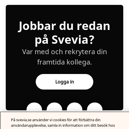
Jobbar du redan
på Svevia?
Var med och rekrytera din
framtida kollega.
Logga in
På svevia.se använder vi cookies för att förbättra din
användarupplevelse, samla in information om ditt besök hos