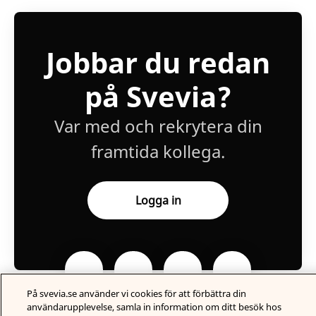
Jobbar du redan
på Svevia?
Var med och rekrytera din
framtida kollega.
Logga in
På svevia.se använder vi cookies för att förbättra din
användarupplevelse, samla in information om ditt besök hos