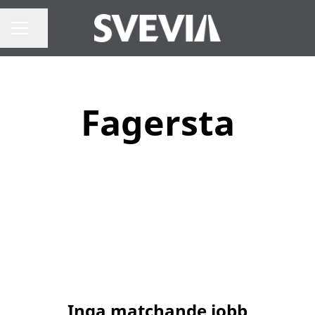
Dela sidan
Karriärmeny
Fagersta
Inga matchande jobb