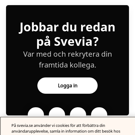
Jobbar du redan
på Svevia?
Var med och rekrytera din
framtida kollega.
Logga in
På svevia.se använder vi cookies för att förbättra din
användarupplevelse, samla in information om ditt besök hos