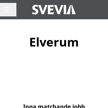
Dela sidan
Karriärmeny
Elverum
Inga matchande jobb