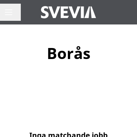
Dela sidan
Karriärmeny
Borås
Inga matchande jobb