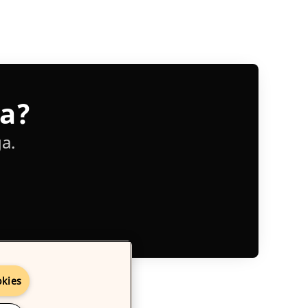
ia?
a.
okies