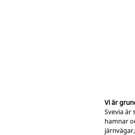
Vi är grun
Svevia är 
hamnar och
järnvägar,