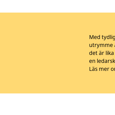
Med tydli
utrymme a
det är lik
en ledarsk
Läs mer o