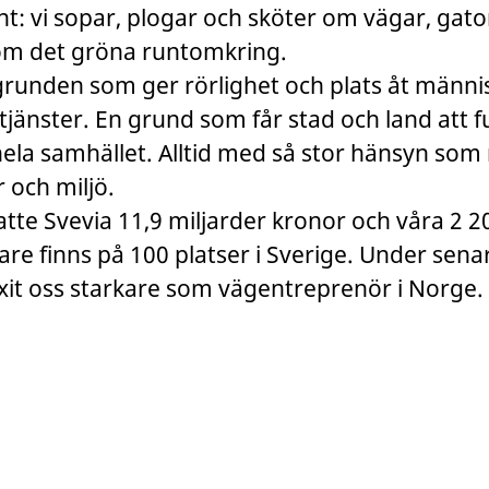
t: vi sopar, plogar och sköter om vägar, gato
om det gröna runtomkring.
grunden som ger rörlighet och plats åt männi
tjänster. En grund som får stad och land att 
hela samhället. Alltid med så stor hänsyn som m
 och miljö.
tte Svevia 11,9 miljarder kronor och våra 2 2
e finns på 100 platser i Sverige. Under sena
xit oss starkare som vägentreprenör i Norge.