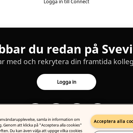
Logga in till Connect
bbar du redan på Svev
ar med och rekrytera din framtida kolleg
Logga in
n användarupplevelse, samla in information om
Acceptera alla co
. Genom att klicka på "Acceptera alla cookies"
syften. Du kan även välja att uppge vilka cookies