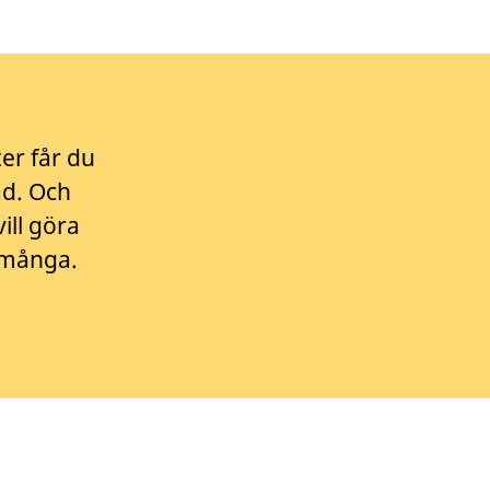
er får du
ad. Och
ill göra
r många.