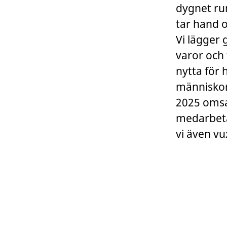
dygnet run
tar hand 
Vi lägger 
varor och 
nytta för 
människor
2025 omsa
medarbetar
vi även vu