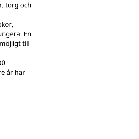
r, torg och
skor,
fungera. En
öjligt till
00
re år har