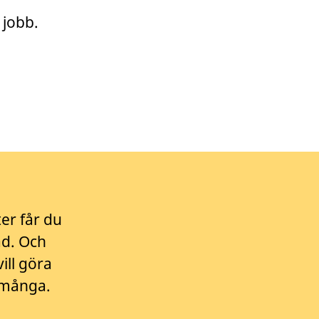
 jobb.
er får du
ad. Och
ill göra
r många.