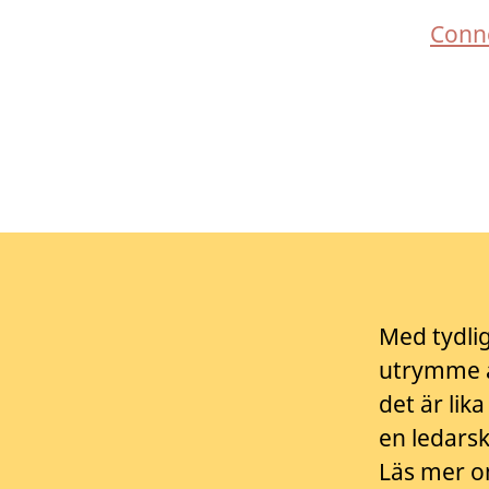
Conn
Med tydli
utrymme a
det är lik
en ledarsk
Läs mer o