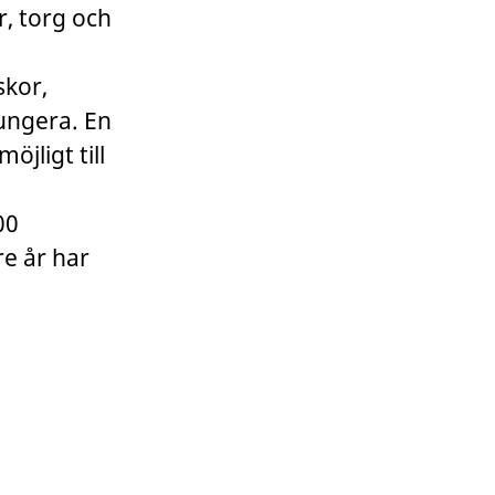
r, torg och
skor,
fungera. En
öjligt till
00
re år har