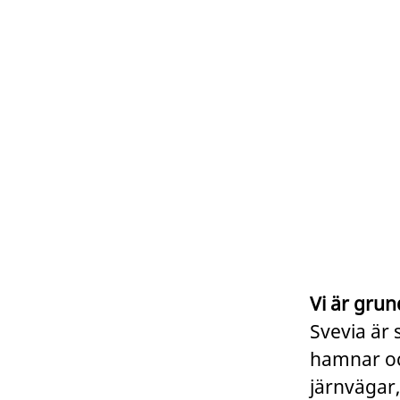
Vi är grun
Svevia är 
hamnar och
järnvägar,