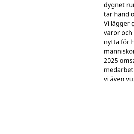
dygnet run
tar hand 
Vi lägger 
varor och 
nytta för 
människor
2025 omsa
medarbetar
vi även vu