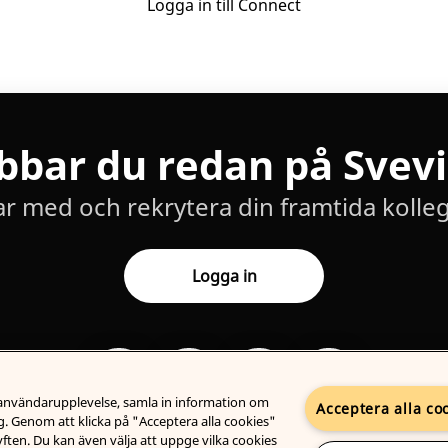
Logga in till Connect
bbar du redan på Svev
ar med och rekrytera din framtida kolleg
Logga in
n användarupplevelse, samla in information om
Acceptera alla co
. Genom att klicka på "Acceptera alla cookies"
syften. Du kan även välja att uppge vilka cookies