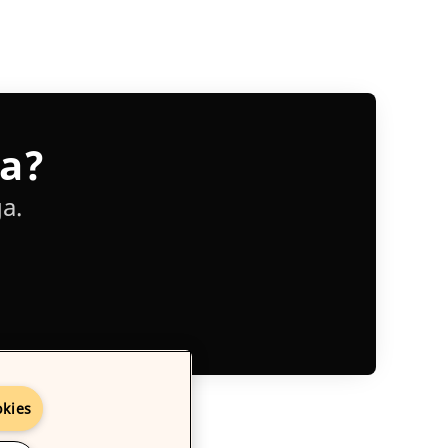
ia?
a.
okies