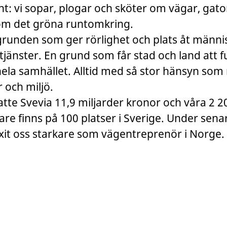
t: vi sopar, plogar och sköter om vägar, gato
om det gröna runtomkring.
grunden som ger rörlighet och plats åt männi
tjänster. En grund som får stad och land att 
hela samhället. Alltid med så stor hänsyn som m
 och miljö.
tte Svevia 11,9 miljarder kronor och våra 2 2
e finns på 100 platser i Sverige. Under sena
xit oss starkare som vägentreprenör i Norge.