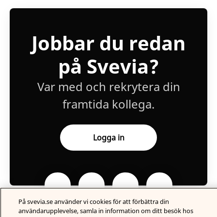
Jobbar du redan
på Svevia?
Var med och rekrytera din
framtida kollega.
Logga in
På svevia.se använder vi cookies för att förbättra din
användarupplevelse, samla in information om ditt besök hos