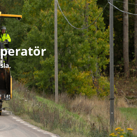
peratör
sla.