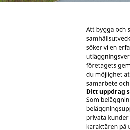
Att bygga och s
samhällsutveck
söker vi en erf
utläggningsverk
företagets gem
du möjlighet a
samarbete och
Ditt uppdrag 
Som beläggning
beläggningsupp
privata kunder
karaktären på u