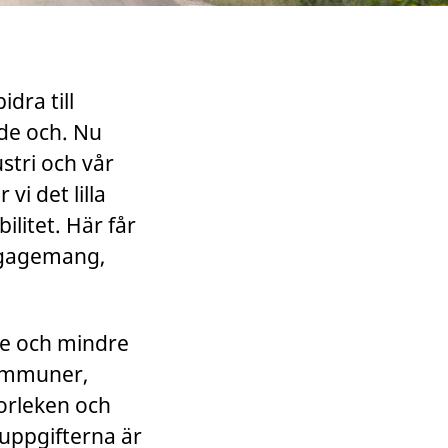
dra till
åde och. Nu
stri och vår
i det lilla
litet. Här får
engagemang,
re och mindre
kommuner,
orleken och
suppgifterna är