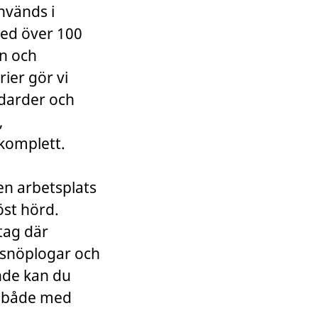
används i
Med över 100
on och
ier gör vi
ndarder och
,
 komplett.
en arbetsplats
öst hörd.
etag där
 snöplogar och
nde kan du
 – både med