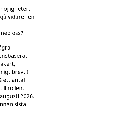
möjligheter.
gå vidare i en
g med oss?
några
tensbaserat
säkert,
ligt brev. I
 ett antal
ll rollen.
 augusti 2026.
innan sista