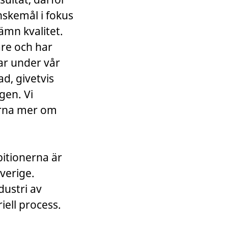
nskemål i fokus
ämn kvalitet.
are och har
ar under vår
d, givetvis
gen. Vi
gärna mer om
bitionerna är
verige.
dustri av
ell process.