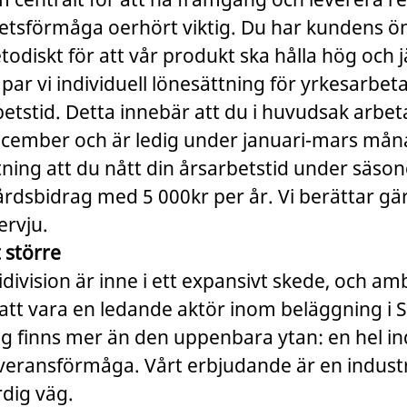
betsförmåga oerhört viktig. Du har kundens ö
odiskt för att vår produkt ska hålla hög och j
mpar vi individuell lönesättning för yrkesarbet
etstid. Detta innebär att du i huvudsak arbet
ecember och är ledig under januari-mars måna
ning att du nått din årsarbetstid under säson
vårdsbidrag med 5 000kr per år. Vi berättar 
ervju.
 större
idivision är inne i ett expansivt skede, och am
att vara en ledande aktör inom beläggning i S
g finns mer än den uppenbara ytan: en hel in
veransförmåga. Vårt erbjudande är en industri
ärdig väg.