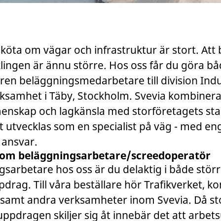
köta om vägar och infrastruktur är stort. Att bi
lingen är ännu större. Hos oss får du göra b
aren beläggningsmedarbetare till division Indu
samhet i Täby, Stockholm. Svevia kombinerar v
enskap och lagkänsla med storföretagets stabi
tt utvecklas som en specialist på väg - med 
 ansvar.
som beläggningsarbetare/screedoperatör
sarbetare hos oss är du delaktig i både stör
drag. Till våra beställare hör Trafikverket, 
 samt andra verksamheter inom Svevia. Då st
ppdragen skiljer sig åt innebär det att arbet