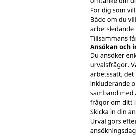
omtanke om din
För dig som vil
Både om du vill
arbetsledande 
Tillsammans får
Ansökan och i
Du ansöker enke
urvalsfrågor. 
arbetssätt, det 
inkluderande och
samband med at
frågor om ditt i
Skicka in din a
Urval görs efte
ansökningsdag