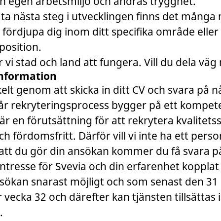
 egen arbetsmiljö och andras trygghet.
l ta nästa steg i utvecklingen finns det många 
 fördjupa dig inom ditt specifika område eller 
position.
 vi stad och land att fungera. Vill du dela vä
nformation
lt genom att skicka in ditt CV och svara på 
Vår rekryteringsprocess bygger på ett kompe
är en förutsättning för att rekrytera kvalitets
 fördomsfritt. Därför vill vi inte ha ett person
t du gör din ansökan kommer du få svara på
ntresse för Svevia och din erfarenhet kopplat ti
nsökan snarast möjligt och som senast den 31
r vecka 32 och därefter kan tjänsten tillsättas 
.