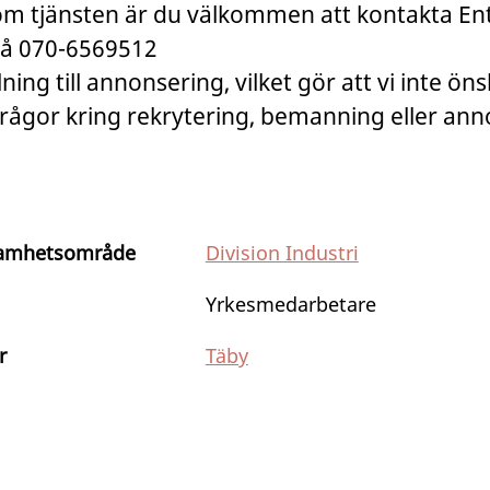
om tjänsten är du välkommen att kontakta E
på 070-6569512
llning till annonsering, vilket gör att vi inte ön
 frågor kring rekrytering, bemanning eller an
amhetsområde
Division Industri
Yrkesmedarbetare
r
Täby