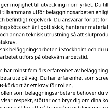
er möjlighet till utveckling inom yrket. Du til
i tillsammans utför beläggningsarbeten enlig
ch befintligt regelverk. Du ansvarar för att f
ng sköts och är i gott skick, hanterar material
och annan teknisk utrustning så att slutprodu
tskrav.
dsak beläggningsarbeten i Stockholm och du u
 arbetet utförs på obekväm arbetstid.
om har minst fem års erfarenhet av beläggnin
arbeta ute på väg. Du har erfarenhet som scre
B-körkort är ett krav för rollen.
i rollen som beläggningsarbetare behöver du 
visar respekt, stöttar och bryr dig om dina kol
 centralt för att nå framgång och leverera re