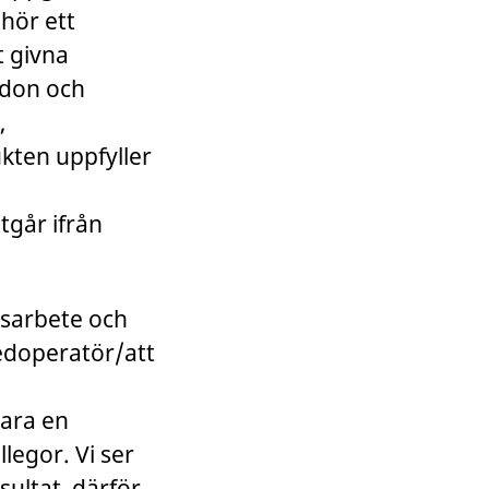
lhör ett
t givna
ordon och
,
kten uppfyller
tgår ifrån
gsarbete och
edoperatör/att
vara en
legor. Vi ser
sultat, därför