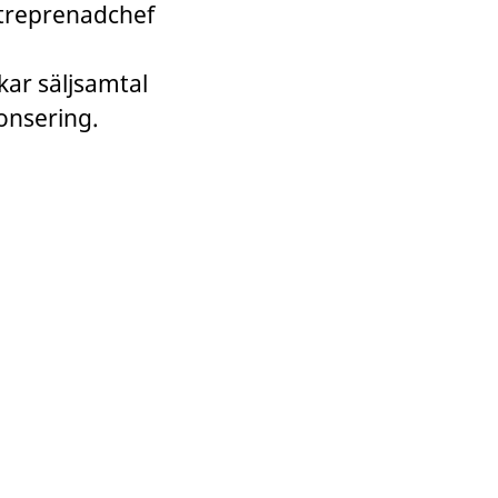
ntreprenadchef
skar säljsamtal
nonsering.