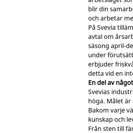
blir din samar
och arbetar met
På Svevia tillä
avtal om årsarb
säsong april-d
under förutsätt
erbjuder frisk
detta vid en int
En del av något
Svevias industr
höga. Målet är 
Bakom varje vä
kunskap och le
Från sten till f