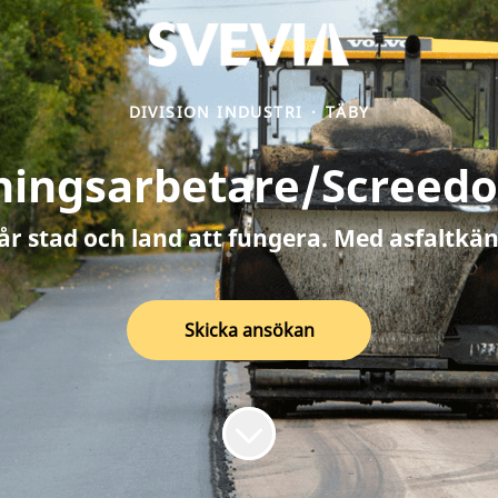
DIVISION INDUSTRI
·
TÄBY
ningsarbetare/Screedo
får stad och land att fungera. Med asfaltkän
Skicka ansökan