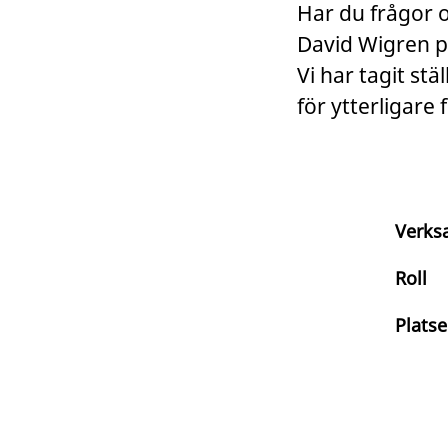
Har du frågor 
David Wigren 
Vi har tagit stä
för ytterligare
Verks
Roll
Platse