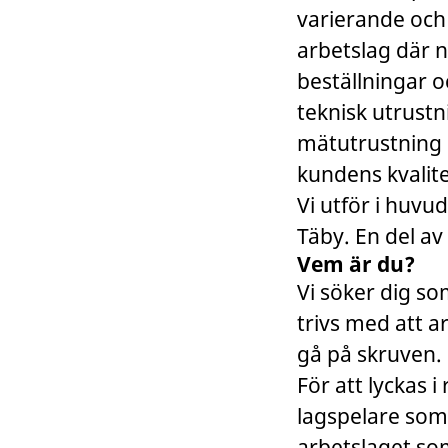
varierande och g
arbetslag där n
beställningar o
teknisk utrustni
mätutrustning 
kundens kvalite
Vi utför i huvu
Täby. En del av
Vem är du?
Vi söker dig s
trivs med att 
gå på skruven. 
För att lyckas 
lagspelare som 
arbetslaget som