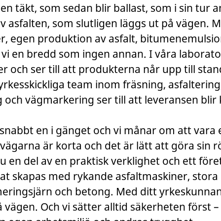
en täkt, som sedan blir ballast, som i sin tur 
av asfalten, som slutligen läggs ut på vägen. 
r, egen produktion av asfalt, bitumenemulsi
vi en bredd som ingen annan. I våra laborator
r och ser till att produkterna når upp till sta
yrkesskickliga team inom fräsning, asfaltering
och vägmarkering ser till att leveransen blir
 snabbt en i gänget och vi månar om att vara 
svägarna är korta och det är lätt att göra sin r
du en del av en praktisk verklighet och ett för
tat skapas med rykande asfaltmaskiner, stora
eringsjärn och betong. Med ditt yrkeskunna
å vägen. Och vi sätter alltid säkerheten först